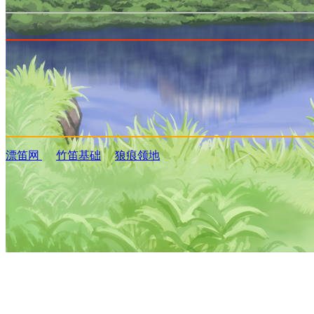
漂笛网
竹笛基础
狼痕领地